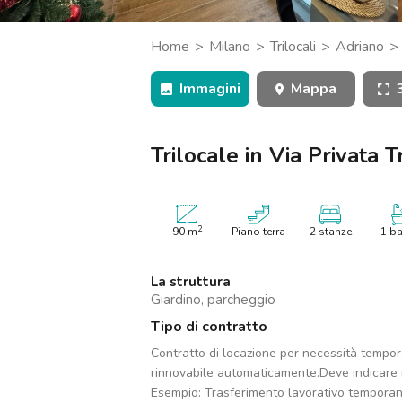
Catania
Padova
Home
Milano
Trilocali
Adriano
Trasimeno, Milano
Immagini
Mappa
Trilocale in Via Privata 
2
90
m
Piano terra
2 stanze
1 b
La struttura
Giardino, parcheggio
Tipo di contratto
Contratto di locazione per necessità tempo
rinnovabile automaticamente.Deve indicare m
Esempio: Trasferimento lavorativo tempora