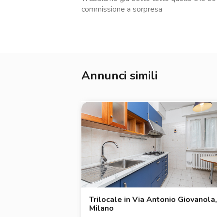
commissione a sorpresa
Con la gestione Zappyrent puoi affittare in t
verificato, i pagamenti restano protetti fino 
è custodito in sicurezza e hai un’assistenza
esigenza durante la locazione. Un affitto tr
*La presente inserzione e le metrature indi
Annunci simili
contrattuale e hanno solo valore indicativo.
Trilocale in Via Antonio Giovanola,
Milano