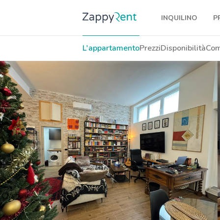
INQUILINO
P
I nostri affitti
L'appartamento
Prezzi
Disponibilità
Com
Milano
Torino
Brescia
Venezia
Genova
Bologna
Firenze
Roma
Napoli