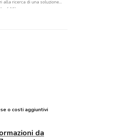
ri alla ricerca di una soluzione
la di Milano.
tto, un bagno e ambienti ben
omfort nella vita quotidiana.
osto auto, elementi che rendono
te per chi desidera vivere in un
icità.
e si prestano a soddisfare diverse
uclei familiari sia per
mpi e ben organizzati.
se o costi aggiuntivi
formazioni da