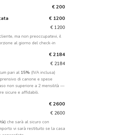
€ 200
tata
€ 1200
€ 1200
liente, ma non preoccupatevi, il
rzione al giorno del check-in
€ 2184
€ 2184
tum pari al
15%
(IVA inclusa)
mprensivo di canone e spese
aso non superiore a 2 mensilità —
e sicure e affidabili.
€ 2600
€ 2600
tà)
che sarà al sicuro con
porto vi sarà restituito se la casa