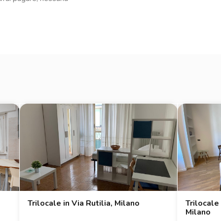
otale serenità: l’immobile è
al check-in, il deposito cauzionale
 sempre disponibile per ogni
asparente e senza stress.
cate non costituiscono elemento
*
Trilocale in Via Rutilia, Milano
Trilocale
Milano