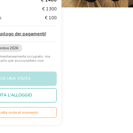
€ 1400
€ 1300
i
€ 100
iepilogo dei pagamenti
!
tembre 2026
omentaneamente occupato, ma
rlo per assicurartelo non
EDI UNA VISITA
TA L'ALLOGGIO
cetta visite al momento