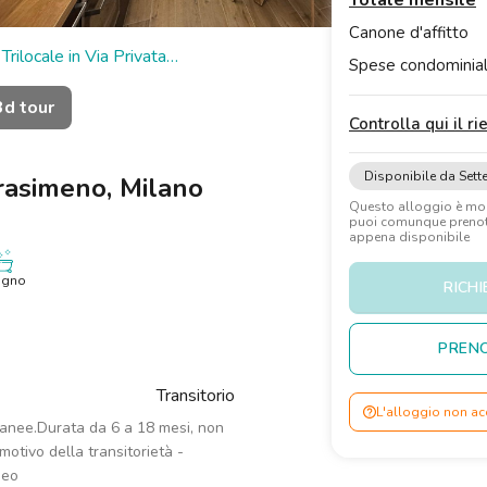
Totale mensile
Canone d'affitto
Trilocale in Via Privata
Spese condominial
3d tour
Controlla qui il r
Disponibile da Set
Trasimeno, Milano
Questo alloggio è m
puoi comunque prenota
appena disponibile
agno
RICHI
PRENO
Transitorio
L'alloggio non ac
ranee.Durata da 6 a 18 mesi, non
otivo della transitorietà -
neo