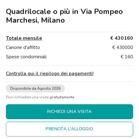
Ville
Ville
Ville
Ville
Ville
Ville
Ville
Ville
Ville
Ville
Ville
Firenze
Milano
Quadrilocale o più in Via Pompeo
Loft
Loft
Loft
Loft
Loft
Loft
Loft
Loft
Loft
Loft
Loft
Roma
Marchesi, Milano
Napoli
Totale mensile
€ 430160
Catania
Canone d'affitto
€ 430000
Spese condominiali
€ 160
Padova
Controlla qui il riepilogo dei pagamenti
!
Disponibile da Agosto 2026
Puoi richiedere una visita
gratuitamente
RICHIEDI UNA VISITA
PRENOTA L'ALLOGGIO