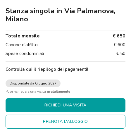
Ville
Ville
Ville
Ville
Ville
Ville
Ville
Ville
Ville
Ville
Ville
Firenze
Stanza singola in Via Palmanova,
Loft
Loft
Loft
Loft
Loft
Loft
Loft
Loft
Loft
Loft
Loft
Roma
Milano
Napoli
Totale mensile
€ 650
Catania
Canone d'affitto
€ 600
Spese condominiali
€ 50
Padova
Controlla qui il riepilogo dei pagamenti
!
Disponibile da Giugno 2027
Puoi richiedere una visita
gratuitamente
RICHIEDI UNA VISITA
PRENOTA L'ALLOGGIO