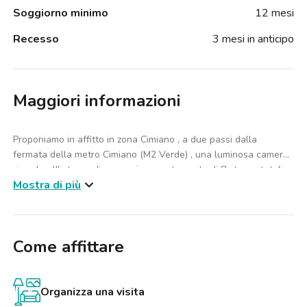
Soggiorno minimo
12 mesi
Recesso
3 mesi in anticipo
Maggiori informazioni
Proponiamo in affitto in zona Cimiano , a due passi dalla
fermata della metro Cimiano (M2 Verde) , una luminosa camera
singola all'interno di un ampio appartamento di 8 stanze totali.
Mostra di più
L’appartamento, situato al primo piano, è composto da tre bagni,
zona lavanderia e cucina abitabile completamente attrezzata.
Come affittare
La camera è arredata con un letto matrimoniale, scrivania con
sedia e armadio.
Nelle immediate vicinanze sono presenti numerosi servizi, tra cui
Organizza una visita
supermercati (Coop), bar e ristoranti, che rendono la zona ben