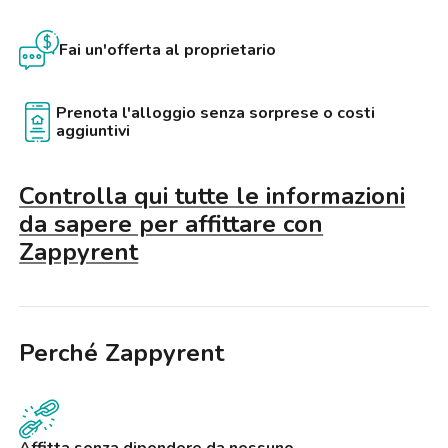
servita e comoda per ogni esigenza quotidiana.
Fai un'offerta al proprietario
Le visite possono essere effettuate dal lunedì al sabato, sia in
presenza che in videochiamata.
Prenota l'alloggio senza sorprese o costi
aggiuntivi
Controlla qui tutte le informazioni
da sapere per affittare con
Zappyrent
Perché Zappyrent