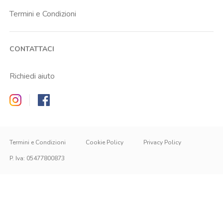
Termini e Condizioni
CONTATTACI
Richiedi aiuto
Zappyrent on Instagram
Zappyrent on Facebook
Termini e Condizioni
Cookie Policy
Privacy Policy
P. Iva
:
05477800873
IT
IT
EN