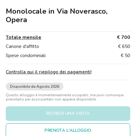
Ville
Ville
Ville
Ville
Ville
Ville
Ville
Ville
Ville
Ville
Ville
Firenze
Monolocale in Via Noverasco,
Loft
Loft
Loft
Loft
Loft
Loft
Loft
Loft
Loft
Loft
Loft
Roma
Opera
Napoli
Totale mensile
€ 700
Catania
Canone d'affitto
€ 650
Spese condominiali
€ 50
Padova
Controlla qui il riepilogo dei pagamenti
!
Disponibile da Agosto 2026
Questo alloggio è momentaneamente occupato, ma puoi comunque
prenotarlo per assicurartelo non appena disponibile
RICHIEDI UNA VISITA
PRENOTA L'ALLOGGIO