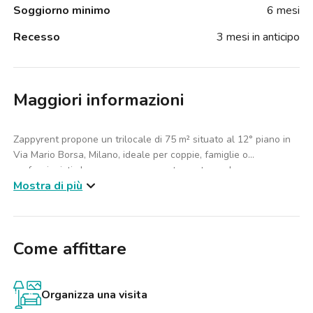
Soggiorno minimo
6 mesi
Recesso
3 mesi in anticipo
Maggiori informazioni
Zappyrent propone un trilocale di 75 m² situato al 12° piano in
Via Mario Borsa, Milano, ideale per coppie, famiglie o
professionisti che cercano un appartamento moderno,
Mostra di più
confortevole e luminoso con una vista panoramica sulla città.
L’immobile è composto da 2 camere da letto e 1 bagno, con un
salotto accogliente e una cucina completamente attrezzata con
forno, microonde e lavastoviglie, pensata per garantire praticità
Come affittare
nella vita quotidiana. L’appartamento è arredato con cura e
dispone di letto matrimoniale, armadio, scrivania, lavatrice e aria
condizionata, mentre il balcone offre uno spazio esterno ideale
per momenti di relax.
Organizza una visita
La palazzina dispone di ascensore, giardino, parcheggio e si