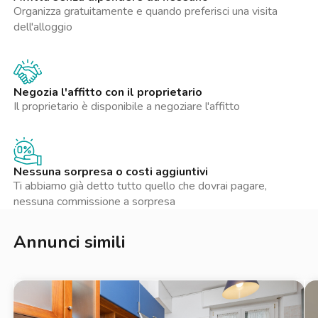
accesso al centro città. Una soluzione ideale per chi cerca
Organizza gratuitamente e quando preferisci una visita
comodità, praticità e tranquillità quotidiana.
dell'alloggio
Con la gestione Zappyrent puoi affittare in totale serenità:
l’immobile è verificato, i pagamenti restano protetti fino al
check-in, il deposito cauzionale è custodito in sicurezza e hai
un’assistenza sempre disponibile per ogni esigenza durante la
Negozia l'affitto con il proprietario
locazione. Un affitto trasparente e senza stress.
Il proprietario è disponibile a negoziare l'affitto
La presente inserzione e le metrature indicate non costituiscono
elemento contrattuale e hanno solo valore indicativo.
Nessuna sorpresa o costi aggiuntivi
Ti abbiamo già detto tutto quello che dovrai pagare,
nessuna commissione a sorpresa
Annunci simili