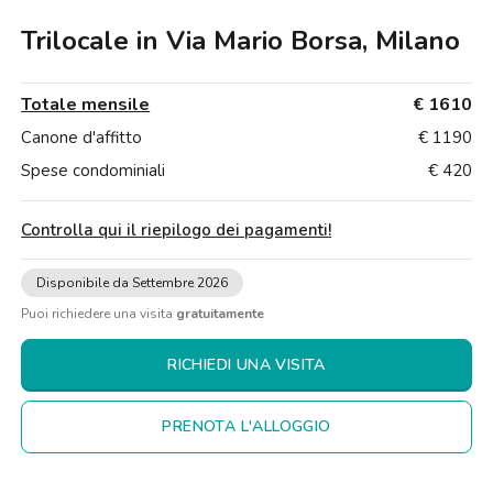
Ville
Ville
Ville
Ville
Ville
Ville
Ville
Ville
Ville
Ville
Ville
Firenze
Trilocale in Via Mario Borsa, Milano
Loft
Loft
Loft
Loft
Loft
Loft
Loft
Loft
Loft
Loft
Loft
Roma
Totale mensile
€ 1610
Napoli
Canone d'affitto
€ 1190
Catania
Spese condominiali
€ 420
Padova
Controlla qui il riepilogo dei pagamenti
!
Disponibile da Settembre 2026
Puoi richiedere una visita
gratuitamente
RICHIEDI UNA VISITA
PRENOTA L'ALLOGGIO