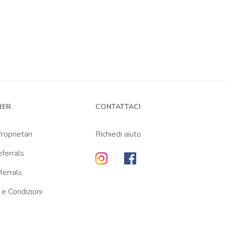
RER
CONTATTACI
Proprietari
Richiedi aiuto
eferrals
Zappyrent on Instagram
Zappyrent on Facebook
ferrals
 e Condizioni