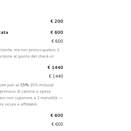
€ 200
tata
€ 600
€ 600
liente, ma non preoccupatevi, il
rzione al giorno del check-in
€ 1440
€ 1440
tum pari al
15%
(IVA inclusa)
mprensivo di canone e spese
aso non superiore a 2 mensilità —
e sicure e affidabili.
€ 600
€ 600