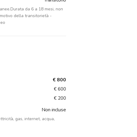
Transitorio
ranee.Durata da 6 a 18 mesi, non
otivo della transitorietà -
neo
€ 800
€ 600
€ 200
Non incluse
ttricità, gas, internet, acqua,