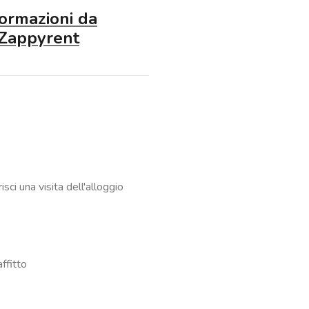
tricità, spazzatura, gas, internet).
formazioni da
 Zappyrent
e ben collegata, vicino a servizi,
so Milano, rendendolo perfetto per
. Una soluzione ideale per chi
otale serenità: l’immobile è
al check-in, il deposito cauzionale
 sempre disponibile per ogni
ci una visita dell'alloggio
cate non costituiscono elemento
*
affitto