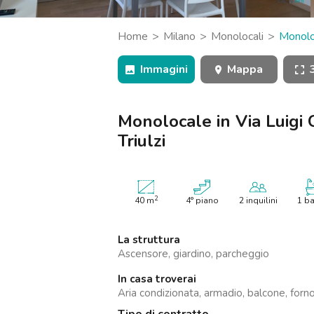
Catania
Padova
Home
Milano
Monolocali
Monoloc
di Triulzi
Immagini
Mappa
Monolocale in Via Luigi C
Triulzi
2
40
m
4° piano
2 inquilini
1 b
La struttura
Ascensore, giardino, parcheggio
In casa troverai
Aria condizionata, armadio, balcone, forno,