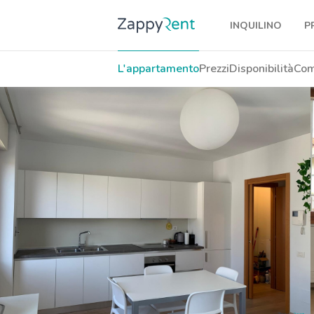
INQUILINO
P
I nostri affitti
L'appartamento
Prezzi
Disponibilità
Com
Milano
Torino
Brescia
Venezia
Genova
Bologna
Firenze
Roma
Napoli