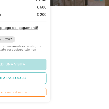
€ 800
€ 600
i
€ 200
iepilogo dei pagamenti
!
sto 2027
omentaneamente occupato, ma
rlo per assicurartelo non
EDI UNA VISITA
TA L'ALLOGGIO
cetta visite al momento