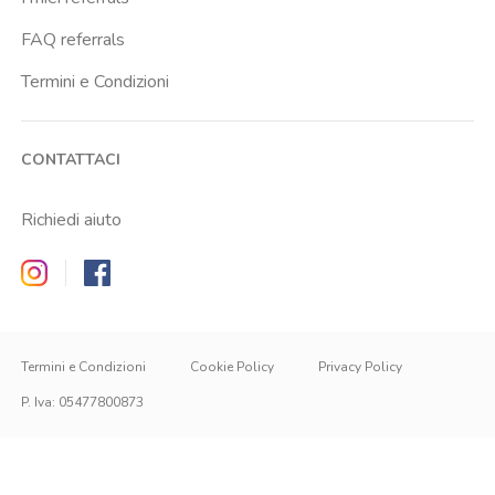
FAQ referrals
Termini e Condizioni
CONTATTACI
Richiedi aiuto
Zappyrent on Instagram
Zappyrent on Facebook
Termini e Condizioni
Cookie Policy
Privacy Policy
P. Iva
:
05477800873
IT
IT