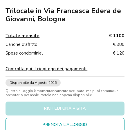
Ville
Ville
Ville
Ville
Ville
Ville
Ville
Ville
Ville
Ville
Ville
Firenze
Bologna
Trilocale in Via Francesca Edera de
Loft
Loft
Loft
Loft
Loft
Loft
Loft
Loft
Loft
Loft
Loft
Roma
Giovanni, Bologna
Napoli
Totale mensile
€ 1100
Catania
Canone d'affitto
€ 980
Spese condominiali
€ 120
Padova
Controlla qui il riepilogo dei pagamenti
!
Disponibile da Agosto 2026
Questo alloggio è momentaneamente occupato, ma puoi comunque
prenotarlo per assicurartelo non appena disponibile
RICHIEDI UNA VISITA
PRENOTA L'ALLOGGIO