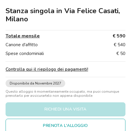
Ville
Ville
Ville
Ville
Ville
Ville
Ville
Ville
Ville
Ville
Ville
Firenze
Stanza singola in Via Felice Casati,
Loft
Loft
Loft
Loft
Loft
Loft
Loft
Loft
Loft
Loft
Loft
Roma
Milano
Napoli
Totale mensile
€ 590
Catania
Canone d'affitto
€ 540
Spese condominiali
€ 50
Padova
Controlla qui il riepilogo dei pagamenti
!
Disponibile da Novembre 2027
Questo alloggio è momentaneamente occupato, ma puoi comunque
prenotarlo per assicurartelo non appena disponibile
RICHIEDI UNA VISITA
PRENOTA L'ALLOGGIO