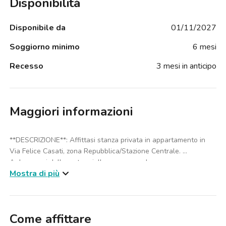
Disponibilità
Disponibile da
01/11/2027
Soggiorno minimo
6 mesi
Recesso
3 mesi in anticipo
Maggiori informazioni
**DESCRIZIONE**: Affittasi stanza privata in appartamento in
Via Felice Casati, zona Repubblica/Stazione Centrale.
A due passi dalla metro gialla,rossa e verde.
Mostra di più
La stanza è dotata di letto, scrivania, armadio e cassettiera.
L'appartamento è da condividere con altre 11 persone, è dotato
di zona soggiorno comune e cucina attrezzata. Sono presenti 4
bagni.
Come affittare