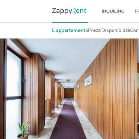
INQUILINO
P
I nostri affitti
L'appartamento
Prezzi
Disponibilità
Com
Milano
Torino
Brescia
Venezia
Genova
Bologna
Firenze
Roma
Napoli