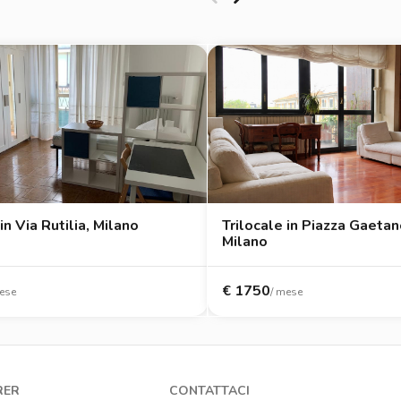
in Via Rutilia, Milano
Trilocale in Piazza Gaetano
Milano
€
1750
ese
/ mese
RER
CONTATTACI