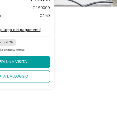
€ 190150
€ 190000
i
€ 150
iepilogo dei pagamenti
!
sto 2026
ita
gratuitamente
EDI UNA VISITA
TA L'ALLOGGIO