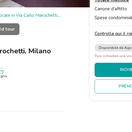
Totale mensile
Canone d'affitto
locale in Via Carlo Marochetti,
Spese condominial
3d tour
Controlla qui il r
Disponibile da Ago
rochetti, Milano
Puoi richiedere una vis
RICHI
agno
PRENO