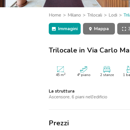
Catania
Padova
Home
Milano
Trilocali
Lodi
Tri
Milano
Immagini
Mappa
Trilocale in Via Carlo Ma
2
45
m
4° piano
2 stanze
1 b
La struttura
Ascensore, 6 piani nell'edificio
Prezzi