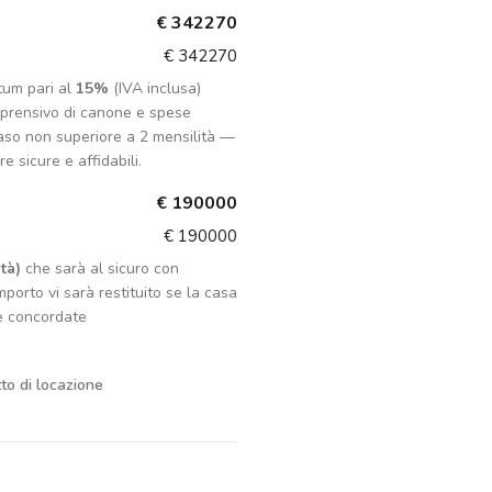
€ 342270
€ 342270
tum pari al
15%
(IVA inclusa)
mprensivo di canone e spese
aso non superiore a 2 mensilità —
e sicure e affidabili.
€ 190000
€ 190000
tà)
che sarà al sicuro con
porto vi sarà restituito se la casa
e concordate
tto di locazione