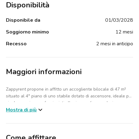
Disponibilità
Disponibile da
01/03/2028
Soggiorno minimo
12 mesi
Recesso
2 mesi in anticipo
Maggiori informazioni
Zappyrent propone in affitto un accogliente bilocale di 47 m²
situato al 4° piano di uno stabile dotato di ascensore, ideale per
single, coppie o professionisti alla ricerca di una soluzione
Mostra di più
funzionale e ben collegata a Milano.
L’immobile è composto da una camera da letto matrimoniale, un
bagno e una confortevole zona giorno con salotto, progettata
Come affittare
per offrire praticità e comfort nella vita quotidiana.