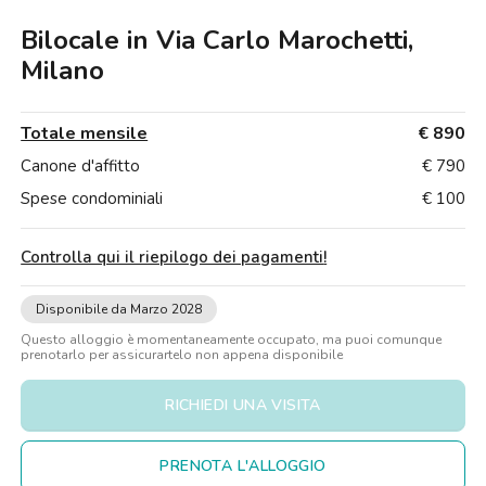
Ville
Ville
Ville
Ville
Ville
Ville
Ville
Ville
Ville
Ville
Ville
Firenze
Bilocale in Via Carlo Marochetti,
Loft
Loft
Loft
Loft
Loft
Loft
Loft
Loft
Loft
Loft
Loft
Roma
Milano
Napoli
Totale mensile
€ 890
Catania
Canone d'affitto
€ 790
Spese condominiali
€ 100
Padova
Controlla qui il riepilogo dei pagamenti
!
Disponibile da Marzo 2028
Questo alloggio è momentaneamente occupato, ma puoi comunque
prenotarlo per assicurartelo non appena disponibile
RICHIEDI UNA VISITA
PRENOTA L'ALLOGGIO