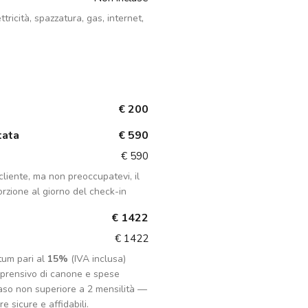
ttricità, spazzatura, gas, internet,
€ 200
tata
€ 590
€ 590
liente, ma non preoccupatevi, il
rzione al giorno del check-in
€ 1422
€ 1422
tum pari al
15%
(IVA inclusa)
mprensivo di canone e spese
aso non superiore a 2 mensilità —
e sicure e affidabili.