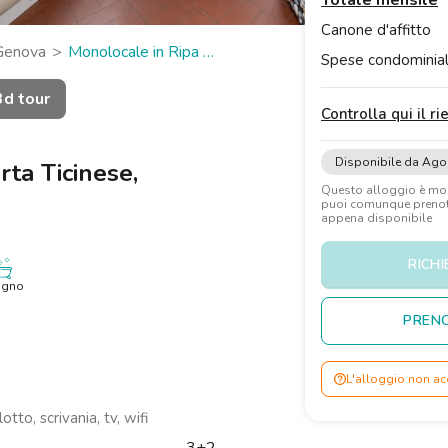
Totale mensile
Canone d'affitto
Genova
Monolocale in Ripa di
Spese condominial
3d tour
Controlla qui il r
Disponibile da Ago
rta Ticinese,
Questo alloggio è m
puoi comunque prenota
appena disponibile
RICHI
agno
PRENO
L'alloggio non ac
tto, scrivania, tv, wifi