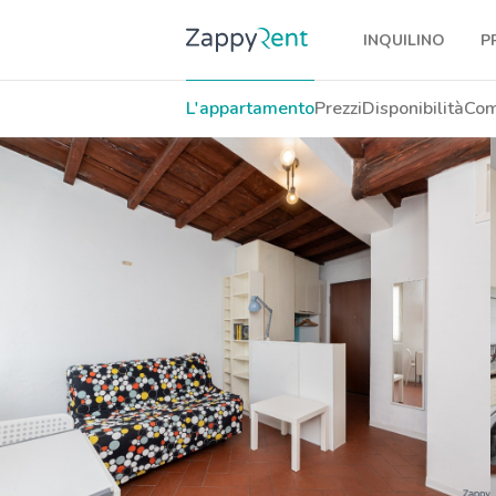
INQUILINO
P
I nostri affitti
L'appartamento
Prezzi
Disponibilità
Com
Milano
Torino
Brescia
Venezia
Genova
Bologna
Firenze
Roma
Napoli