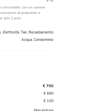
3+2
ne concordato, con un canone
associazioni di proprietari e
er altri 2 anni.
, Elettricità, Tari, Riscaldamento
Acqua, Condominio
€ 790
€ 690
€ 100
Non incluse