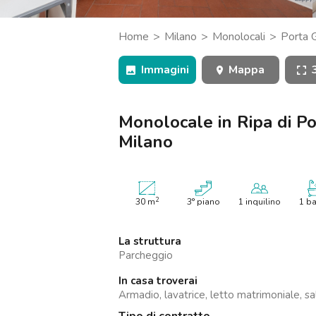
Catania
Padova
Home
Milano
Monolocali
Porta 
Porta Ticinese, Milano
Immagini
Mappa
Monolocale in Ripa di Po
Milano
2
30
m
3° piano
1 inquilino
1 b
La struttura
Parcheggio
In casa troverai
Armadio, lavatrice, letto matrimoniale, salo