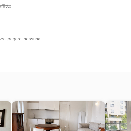
affitto
M2), circa 5 min a piedi
7, 68, 74, 90, 91 (fermate tra i
regionale e suburbana) a circa
vrai pagare, nessuna
sselunga a circa 400 m
, a due passi
Ripa 65) e Al Pont De Ferr (Ripa
eria le Vigne sempre in zona
i Navigli (idealmente Alzaia
e la zona è ricca di gallerie d’arte
ato Vintage