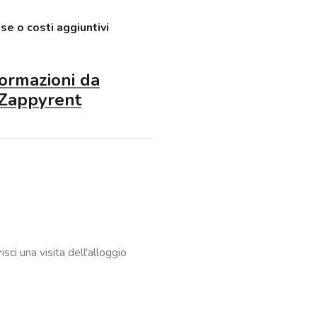
nella gestione del bucato,
endo comodità quotidiana ai
se o costi aggiuntivi
formazioni da
matrimoniale, scrivania, TV,
 Zappyrent
a abitativa subito pronta e ben
lettricità, gas, spazzatura,
silità)
ci una visita dell'alloggio