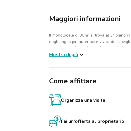
Maggiori informazioni
Il monolocale di 30 m² si trova al 3° piano i
degli angoli più autentici e vivaci dei Navigl
entra in un unico ambiente ben distribuito, 
Mostra di più
connessione wifi, perfetto sia per rilassarsi
Accanto, una scrivania offre uno spazio fun
studio, mentre il letto matrimoniale garantisc
Troverete anche un armadio capiente per ten
Come affittare
personali.
Tra i comfort presenti, la lavatrice è sicura
per gestire i cambi settimanali senza dover 
Organizza una visita
bagno, moderno e funzionale, completa l’off
Comfort
Fai un'offerta al proprietario