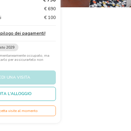
€ 790
€ 690
i
€ 100
iepilogo dei pagamenti
!
sto 2029
omentaneamente occupato, ma
rlo per assicurartelo non
EDI UNA VISITA
TA L'ALLOGGIO
cetta visite al momento