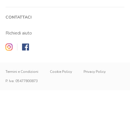
CONTATTACI
Richiedi aiuto
Zappyrent on Instagram
Zappyrent on Facebook
Termini e Condizioni
Cookie Policy
Privacy Policy
P. Iva
:
05477800873
IT
IT
EN
ACCEDI
ISCRIVITI