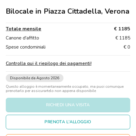
Ville
Ville
Ville
Ville
Ville
Ville
Ville
Ville
Ville
Ville
Ville
Firenze
Bilocale in Piazza Cittadella, Verona
Loft
Loft
Loft
Loft
Loft
Loft
Loft
Loft
Loft
Loft
Loft
Roma
Totale mensile
€ 1185
Napoli
Canone d'affitto
€ 1185
Catania
Spese condominiali
€ 0
Padova
Controlla qui il riepilogo dei pagamenti
!
Disponibile da Agosto 2026
Questo alloggio è momentaneamente occupato, ma puoi comunque
prenotarlo per assicurartelo non appena disponibile
RICHIEDI UNA VISITA
PRENOTA L'ALLOGGIO