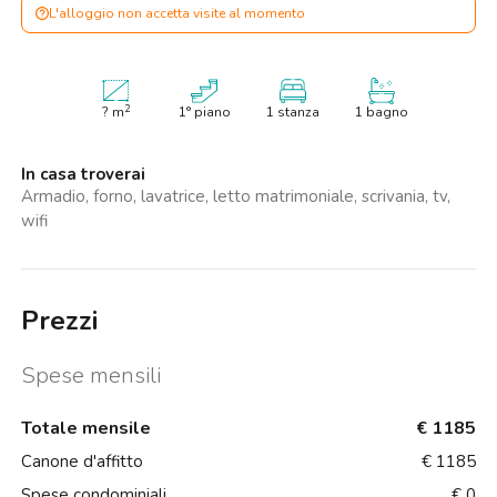
L'alloggio non accetta visite al momento
2
?
m
1° piano
1 stanza
1 bagno
In casa troverai
Armadio, forno, lavatrice, letto matrimoniale, scrivania, tv,
wifi
Prezzi
Spese mensili
Totale mensile
€ 1185
Canone d'affitto
€ 1185
Spese condominiali
€ 0