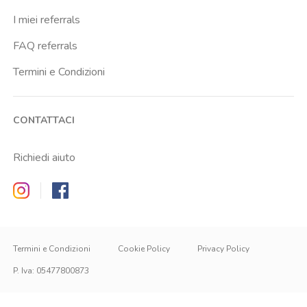
I miei referrals
FAQ referrals
Termini e Condizioni
CONTATTACI
Richiedi aiuto
Zappyrent on Instagram
Zappyrent on Facebook
Termini e Condizioni
Cookie Policy
Privacy Policy
P. Iva
:
05477800873