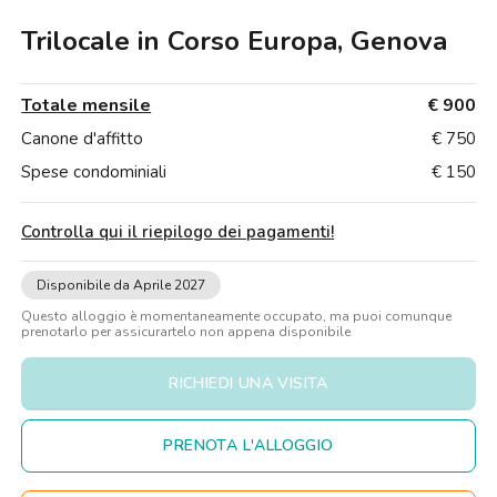
Ville
Ville
Ville
Ville
Ville
Ville
Ville
Ville
Ville
Ville
Ville
Firenze
Trilocale in Corso Europa, Genova
Loft
Loft
Loft
Loft
Loft
Loft
Loft
Loft
Loft
Loft
Loft
Roma
Totale mensile
€ 900
Napoli
Canone d'affitto
€ 750
Catania
Spese condominiali
€ 150
Padova
Controlla qui il riepilogo dei pagamenti
!
Disponibile da Aprile 2027
Questo alloggio è momentaneamente occupato, ma puoi comunque
prenotarlo per assicurartelo non appena disponibile
RICHIEDI UNA VISITA
PRENOTA L'ALLOGGIO