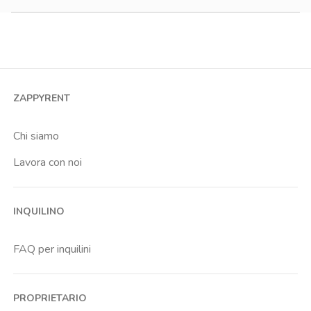
1200-1500 €
Monolocale
Bilocale
Trilocale
Quadrilocale o più
ZAPPYRENT
Stanza condivisa
Stanza singola
Chi siamo
Lavora con noi
INQUILINO
FAQ per inquilini
PROPRIETARIO