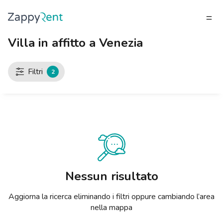
Villa in affitto a Venezia
INQUILINO
Cosa stai cercando?
Cosa stai cercando?
Cosa stai cercando?
Cosa stai cercando?
Cosa stai cercando?
Cosa stai cercando?
Cosa stai cercando?
Cosa stai cercando?
Cosa stai cercando?
Cosa stai cercando?
Cosa stai cercando?
PROPRIETARIO
I nostri affitti
MILANO
TORINO
BRESCIA
VENEZIA
GENOVA
BOLOGNA
FIRENZE
ROMA
NAPOLI
CATANIA
PADOVA
INQUILINO
Filtri
2
PROPRIETARIO
Pubblica un annuncio
Monolocali
Monolocali
Monolocali
Monolocali
Monolocali
Monolocali
Monolocali
Monolocali
Monolocali
Monolocali
Monolocali
Milano
INVITA PROPRIETARI
Come affittare casa
Bilocali
Bilocali
Bilocali
Bilocali
Bilocali
Bilocali
Bilocali
Bilocali
Bilocali
Bilocali
Bilocali
Torino
CALCOLA AFFITTO
Protezione Zappyrent
Trilocali
Trilocali
Trilocali
Trilocali
Trilocali
Trilocali
Trilocali
Trilocali
Trilocali
Trilocali
Trilocali
Brescia
Blog affitti
Quadrilocali o più
Quadrilocali o più
Quadrilocali o più
Quadrilocali o più
Quadrilocali o più
Quadrilocali o più
Quadrilocali o più
Quadrilocali o più
Quadrilocali o più
Quadrilocali o più
Quadrilocali o più
Venezia
Nessun risultato
Stanze singole
Stanze singole
Stanze singole
Stanze singole
Stanze singole
Stanze singole
Stanze singole
Stanze singole
Stanze singole
Stanze singole
Stanze singole
Genova
Aggiorna la ricerca eliminando i filtri oppure cambiando l’area
Stanze condivise
Stanze condivise
Stanze condivise
Stanze condivise
Stanze condivise
Stanze condivise
Stanze condivise
Stanze condivise
Stanze condivise
Stanze condivise
Stanze condivise
Bologna
nella mappa