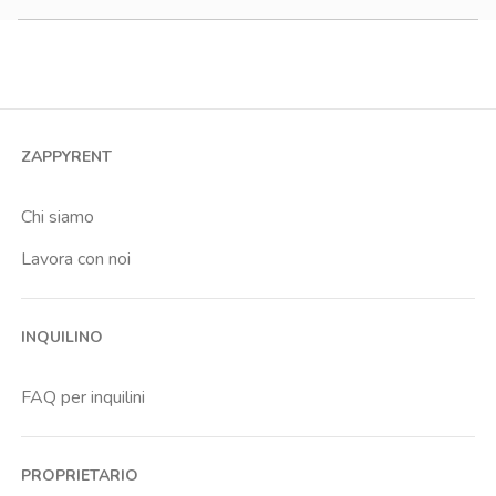
1200-1500 €
Monolocale
Bilocale
Trilocale
Quadrilocale o più
ZAPPYRENT
Stanza condivisa
Stanza singola
Chi siamo
Lavora con noi
INQUILINO
FAQ per inquilini
PROPRIETARIO