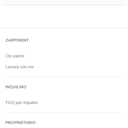
Monolocale
Bilocale
Trilocale
Quadrilocale o più
ZAPPYRENT
Stanza condivisa
Stanza singola
Chi siamo
Lavora con noi
INQUILINO
FAQ per inquilini
PROPRIETARIO