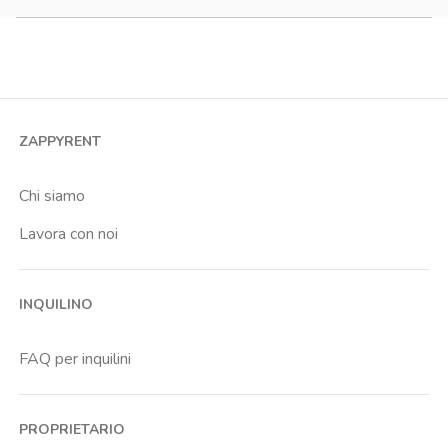
Monolocale
Bilocale
Trilocale
Quadrilocale o più
ZAPPYRENT
Stanza condivisa
Stanza singola
Chi siamo
Lavora con noi
INQUILINO
FAQ per inquilini
PROPRIETARIO