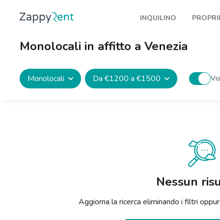
INQUILINO
PROPRI
I nostri affitti
Pubbl
Monolocali in affitto a Venezia
Milano
Come 
Torino
Prote
Monolocali
Da €1200 a €1500
Vis
Brescia
Blog a
Venezia
Genova
Bologna
Firenze
Nessun risu
Roma
Aggiorna la ricerca eliminando i filtri op
Napoli