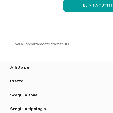
Catania
ELIMINA TUTTI I
Padova
Affitto per
Donne
Prezzo
Uomini
300-500 €
Lavoratori
Scegli la zona
700-900 €
900-1200 €
Scegli la tipologia