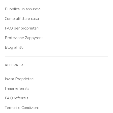
Crimea
Pubblica un annuncio
Dante
Come affittare casa
Don Bosco
FAQ per proprietari
Escp Business School
Protezione Zappyrent
Falchera
Blog affitti
Fiera
Giardini Reali
REFERRER
Gran Madre
Istituto Europeo Del Design
Invita Proprietari
Lingotto
I miei referrals
Lucento
FAQ referrals
Madonna Di Campagna
Termini e Condizioni
Marche