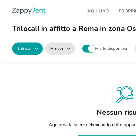
INQUILINO
PROPRI
I nostri affitti
Pubbl
Trilocali in affitto a Roma in zona 
Milano
Come 
Torino
Prote
Trilocali
Prezzo
Visite disponibili
Brescia
Blog a
Venezia
Genova
Bologna
Firenze
Nessun risu
Roma
Aggiorna la ricerca eliminando i filtri op
Napoli