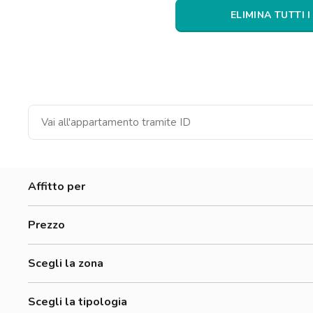
Catania
ELIMINA TUTTI I
Padova
Affitto per
Donne
Prezzo
Uomini
0-300 €
Lavoratori
Scegli la zona
500-700 €
Alessandrino
700-900 €
Scegli la tipologia
Annibaliano