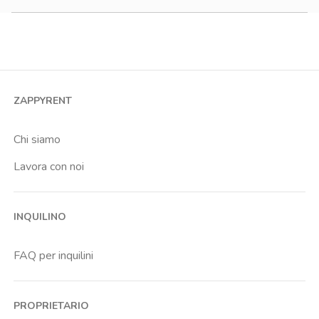
Monolocale
Bilocale
Trilocale
Quadrilocale o più
ZAPPYRENT
Stanza condivisa
Stanza singola
Chi siamo
Lavora con noi
INQUILINO
FAQ per inquilini
PROPRIETARIO