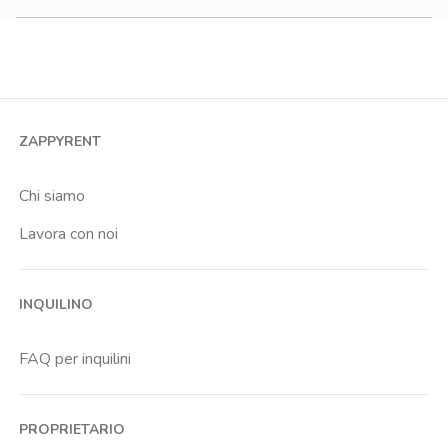
Monolocale
Bilocale
Trilocale
Quadrilocale o più
ZAPPYRENT
Stanza condivisa
Stanza singola
Chi siamo
Lavora con noi
INQUILINO
FAQ per inquilini
PROPRIETARIO