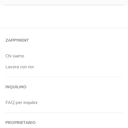
Monolocale
Bilocale
Trilocale
Quadrilocale o più
ZAPPYRENT
Stanza condivisa
Stanza singola
Chi siamo
Lavora con noi
INQUILINO
FAQ per inquilini
PROPRIETARIO