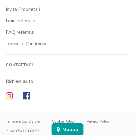
Invita Proprietari
I miei referrals
FAQ referrals
Termini e Condizioni
CONTATTACI
Richiedi aiuto
Zappyrent on Instagram
Zappyrent on Facebook
IT
IT
EN
Termini e Condizioni
Cookie Policy
Privacy Policy
Mappa
ACCEDI
ISCRIVITI
P. Iva
:
05477800873