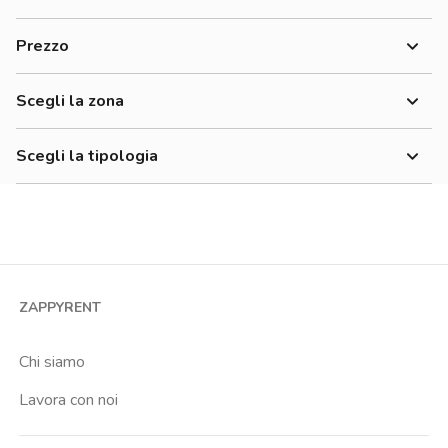
Donne
Prezzo
Uomini
500-700 €
Lavoratori
Scegli la zona
700-900 €
900-1200 €
Scegli la tipologia
1200-1500 €
Monolocale
Bilocale
Trilocale
Quadrilocale o più
ZAPPYRENT
Stanza condivisa
Stanza singola
Chi siamo
Lavora con noi