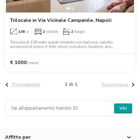
Ville
Ville
Ville
Ville
Ville
Ville
Ville
Ville
Ville
Ville
Ville
Firenze
Loft
Loft
Loft
Loft
Loft
Loft
Loft
Loft
Loft
Loft
Loft
Roma
Trilocale in Via Vicinale Campanile, Napoli
138
㎡
2
stanze
2
bagni
Napoli
Trilocale di 138 metri quadri arredato con balcone, salotto,
ascensore al piano 4. Altri servizi includono lavatrice, aria
Catania
condizionata, tv, forno, letto matrimoniale, armadio, scrivania.
Padova
€
1000
/ mese
1 di 1
Precedente
Successiva
VAI
Affitto per