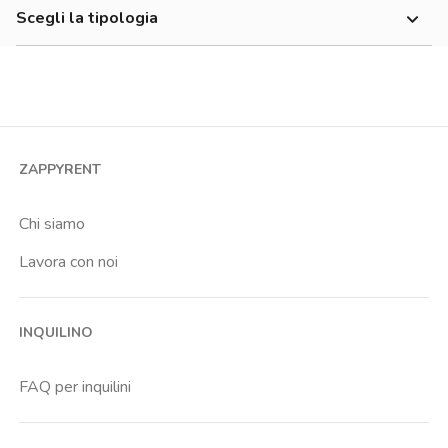
700-900 €
Scegli la tipologia
Buenos Aires
Economico
Monolocale
Centrale Fs
Bilocale
Cimiano
Trilocale
Citta Studi
Quadrilocale o più
Dergano
ZAPPYRENT
Stanza condivisa
Gioia
Stanza singola
Chi siamo
Lima
Lavora con noi
Maggiolina
Piola
INQUILINO
Porta Nuova
Zara
FAQ per inquilini