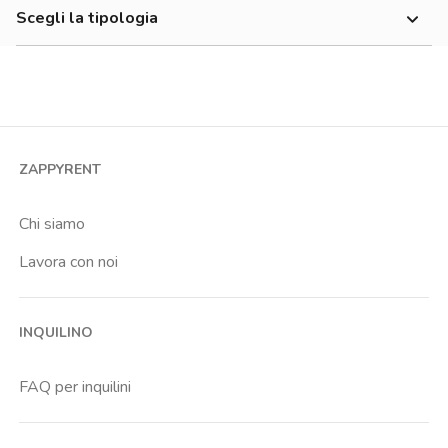
Scegli la tipologia
Dergano
Monolocale
Bilocale
Trilocale
Quadrilocale o più
ZAPPYRENT
Stanza condivisa
Stanza singola
Chi siamo
Lavora con noi
INQUILINO
FAQ per inquilini