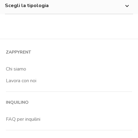
Economico
Scegli la tipologia
Fiera
Monolocale
Florence Institute Of Design International
Bilocale
Ospedale Santa Maria Nuova
Trilocale
Soffiano
Quadrilocale o più
Universita Degli Studi Di Firenze
ZAPPYRENT
Stanza condivisa
Stanza singola
Chi siamo
Lavora con noi
INQUILINO
FAQ per inquilini