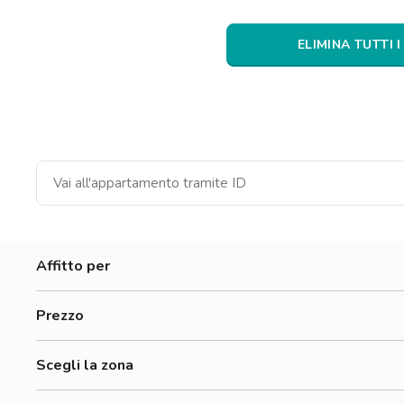
Catania
Padova
ELIMINA TUTTI I
Affitto per
Donne
Prezzo
Uomini
300-500 €
Lavoratori
Scegli la zona
500-700 €
Studenti
Accademia Di Belle Arti