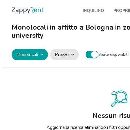
INQUILINO
PROPRI
I nostri affitti
Pubbl
Monolocali in affitto a Bologna in 
Milano
Come 
university
Torino
Prote
Brescia
Blog a
Monolocali
Prezzo
Visite disponibili
Venezia
Genova
Bologna
Firenze
Roma
Nessun risu
Napoli
Aggiorna la ricerca eliminando i filtri op