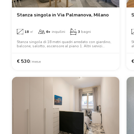
Catania
Padova
Stanza singola in Via Palmanova, Milano
S
18
㎡
6+
inquilini
3
bagni
Stanza singola di 18 metri quadri arredato con giardino,
S
balcone, salotto, ascensore al piano 1. Altri servizi
a
includono forno, wifi, lavatrice, scrivania, armadio, letto
s
matrimoniale.
€
530
/ mese