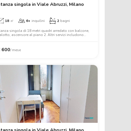
tanza singola in Viale Abruzzi, Milano
18
㎡
6+
inquilini
2
bagni
tanza singola di 18 metri quadri arredato con balcone,
alotto, ascensore al piano 2. Altri servizi includono
avatrice, forno, wifi, armadio, scrivania.
€
600
/ mese
tanza singola in Viale Abruzzi, Milano