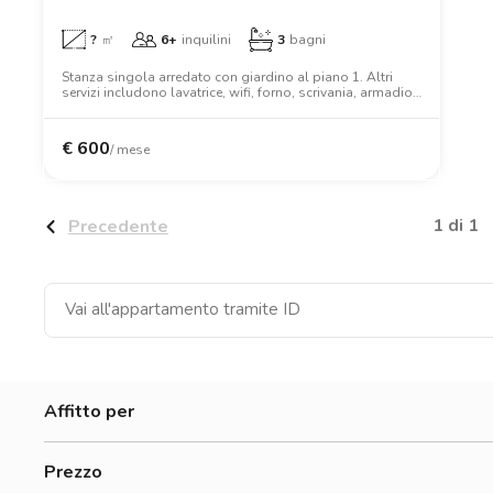
?
㎡
6+
inquilini
3
bagni
Stanza singola arredato con giardino al piano 1. Altri
servizi includono lavatrice, wifi, forno, scrivania, armadio,
letto matrimoniale.
€
600
/ mese
1 di 1
Precedente
Affitto per
Donne
Prezzo
Uomini