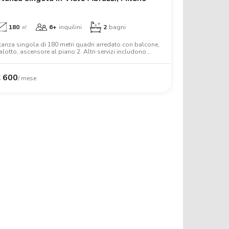
180
㎡
6+
inquilini
2
bagni
tanza singola di 180 metri quadri arredato con balcone,
alotto, ascensore al piano 2. Altri servizi includono
avatrice, forno, wifi, armadio, scrivania.
€
600
/ mese