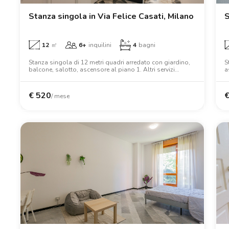
Stanza singola in Via Felice Casati, Milano
S
12
㎡
6+
inquilini
4
bagni
Stanza singola di 12 metri quadri arredato con giardino,
S
balcone, salotto, ascensore al piano 1. Altri servizi
a
includono forno a microonde, wifi, lavatrice, scrivania,
l
armadio.
s
€
520
/ mese