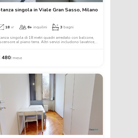
tanza singola in Viale Gran Sasso, Milano
18
㎡
6+
inquilini
3
bagni
tanza singola di 18 metri quadri arredato con balcone,
scensore al piano terra. Altri servizi includono lavatrice,
avastoviglie, forno, letto matrimoniale, armadio,
crivania, wifi.
€
480
/ mese