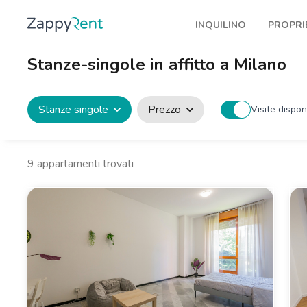
INQUILINO
PROPRI
I nostri affitti
Pubbl
Stanze-singole in affitto a Milano
Milano
Come 
Torino
Prote
Stanze singole
Prezzo
Visite disponi
Brescia
Blog a
Venezia
9
appartamenti trovati
Genova
Bologna
Firenze
Roma
Napoli