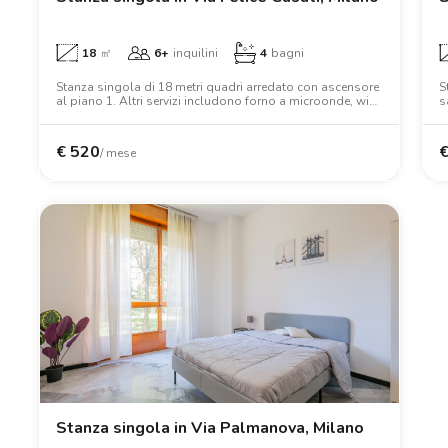
18
㎡
6+
inquilini
4
bagni
Stanza singola di 18 metri quadri arredato con ascensore
S
al piano 1. Altri servizi includono forno a microonde, wifi,
s
lavatrice, tv, scrivania, armadio.
l
€
520
/ mese
Stanza singola in Via Palmanova, Milano