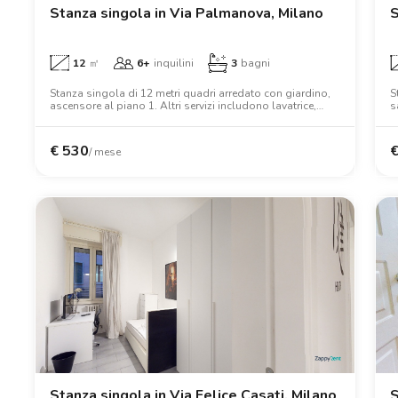
Stanza singola in Via Palmanova, Milano
S
12
㎡
6+
inquilini
3
bagni
Stanza singola di 12 metri quadri arredato con giardino,
S
ascensore al piano 1. Altri servizi includono lavatrice,
s
forno, wifi, armadio, letto matrimoniale.
l
€
530
/ mese
Stanza singola in Via Felice Casati, Milano
S