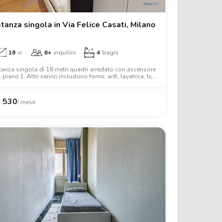
tanza singola in Via Felice Casati, Milano
18
㎡
6+
inquilini
4
bagni
tanza singola di 18 metri quadri arredato con ascensore
l piano 1. Altri servizi includono forno, wifi, lavatrice, tv,
crivania, armadio.
€
530
/ mese