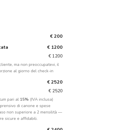
€ 200
tata
€ 1200
€ 1200
liente, ma non preoccupatevi, il
rzione al giorno del check-in
€ 2520
€ 2520
tum pari al
15%
(IVA inclusa)
mprensivo di canone e spese
aso non superiore a 2 mensilità —
e sicure e affidabili.
€ 2400