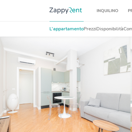
INQUILINO
P
I nostri affitti
L'appartamento
Prezzi
Disponibilità
Com
Milano
Torino
Brescia
Venezia
Genova
Bologna
Firenze
Roma
Napoli