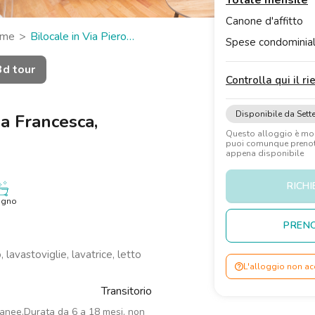
Totale mensile
Canone d'affitto
mme
Bilocale in Via Piero
Spese condominial
3d tour
Controlla qui il r
Disponibile da Set
la Francesca,
Questo alloggio è m
puoi comunque prenota
appena disponibile
RICHI
agno
PRENO
 lavastoviglie, lavatrice, letto
L'alloggio non ac
Transitorio
ranee.Durata da 6 a 18 mesi, non