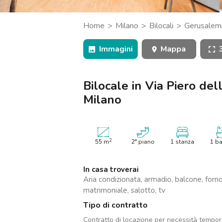
Catania
Padova
Home
Milano
Bilocali
Gerusale
della Francesca, Milano
Immagini
Mappa
Bilocale in Via Piero del
Milano
2
55
m
2° piano
1 stanza
1 b
In casa troverai
Aria condizionata, armadio, balcone, forno,
matrimoniale, salotto, tv
Tipo di contratto
Contratto di locazione per necessità tempo