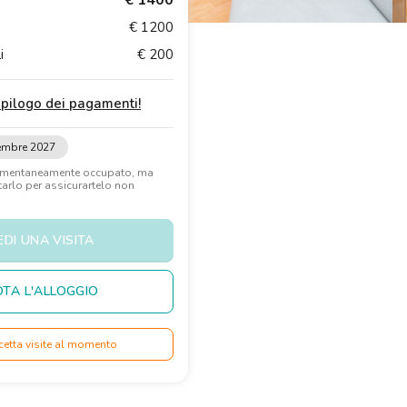
€ 1400
€ 1200
i
€ 200
iepilogo dei pagamenti
!
tembre 2027
omentaneamente occupato, ma
rlo per assicurartelo non
EDI UNA VISITA
TA L'ALLOGGIO
cetta visite al momento