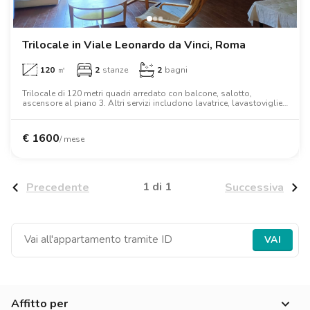
Ville
Ville
Ville
Ville
Ville
Ville
Ville
Ville
Ville
Ville
Ville
Firenze
Loft
Loft
Loft
Loft
Loft
Loft
Loft
Loft
Loft
Loft
Loft
Roma
Trilocale in Viale Leonardo da Vinci, Roma
120
㎡
2
stanze
2
bagni
Napoli
Trilocale di 120 metri quadri arredato con balcone, salotto,
ascensore al piano 3. Altri servizi includono lavatrice, lavastoviglie,
Catania
tv, forno, letto matrimoniale, armadio, scrivania.
Padova
€
1600
/ mese
1 di 1
Precedente
Successiva
VAI
Affitto per