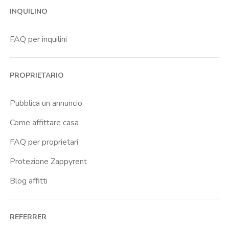
INQUILINO
Casal Bernocchi
Casal Bertone
FAQ per inquilini
Castro Pretorio
Cornelia
PROPRIETARIO
Dragona
Eur Fermi
Pubblica un annuncio
Finocchio
Come affittare casa
Gianicolense
FAQ per proprietari
Giulio Agricola
Protezione Zappyrent
Istituto Dellimmacolata
Blog affitti
Libia
Lucio Sestio
REFERRER
Malafede