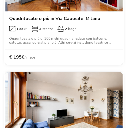
Quadrilocale o più in Via Caposile, Milano
100
㎡
3
stanze
2
bagni
Quadrilocale o più di 100 metri quadri arredato con balcone,
salotto, ascensore al piano 5. Altri servizi includono lavatrice,
lavastoviglie, forno, letto matrimoniale, armadio, scrivania.
€
1950
/ mese