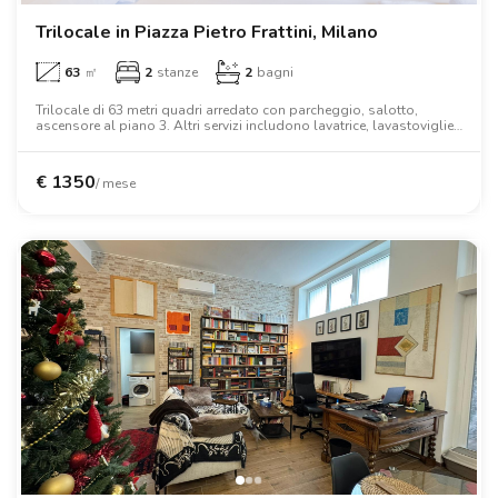
Trilocale in Piazza Pietro Frattini, Milano
63
㎡
2
stanze
2
bagni
Trilocale di 63 metri quadri arredato con parcheggio, salotto,
ascensore al piano 3. Altri servizi includono lavatrice, lavastoviglie,
aria condizionata, tv, forno, forno a microonde, letto matrimoniale,
armadio.
€
1350
/ mese