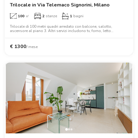
Trilocale in Via Telemaco Signorini, Milano
100
㎡
2
stanze
1
bagni
Trilocale di 100 metri quadri arredato con balcone, salotto,
ascensore al piano 3. Altri servizi includono tv, forno, letto
matrimoniale, armadio, scrivania.
€
1300
/ mese