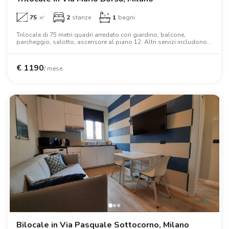
75
㎡
2
stanze
1
bagni
Trilocale di 75 metri quadri arredato con giardino, balcone,
parcheggio, salotto, ascensore al piano 12. Altri servizi includono
lavatrice, lavastoviglie, aria condizionata, forno, scrivania, armadio,
letto matrimoniale, forno a microonde.
€
1190
/ mese
Bilocale in Via Pasquale Sottocorno, Milano