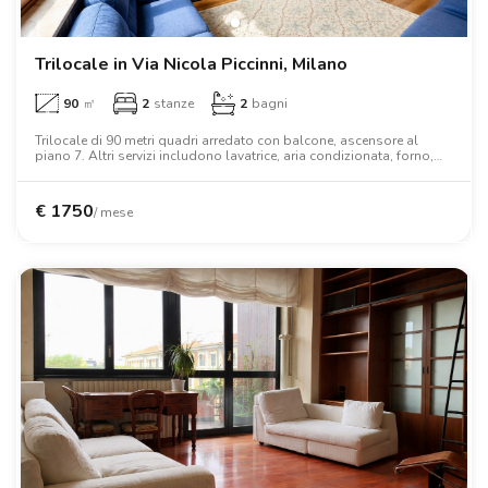
Trilocale in Via Nicola Piccinni, Milano
90
㎡
2
stanze
2
bagni
Trilocale di 90 metri quadri arredato con balcone, ascensore al
piano 7. Altri servizi includono lavatrice, aria condizionata, forno,
letto matrimoniale, armadio, scrivania.
€
1750
/ mese