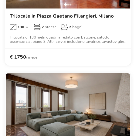
Trilocale in Piazza Gaetano Filangieri, Milano
130
㎡
2
stanze
2
bagni
Trilocale di 130 metri quadri arredato con balcone, salotto,
ascensore al piano 3. Altri servizi includono lavatrice, lavastoviglie,
tv, forno, letto matrimoniale, armadio, scrivania.
€
1750
/ mese