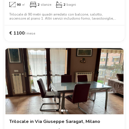
90
㎡
2
stanze
2
bagni
Trilocale di 90 metri quadri arredato con balcone, salotto,
ascensore al piano 1. Altri servizi includono forno, lavastoviglie,
forno a microonde, wifi, aria condizionata, lavatrice, tv, scrivania,
armadio, letto matrimoniale.
€
1100
/ mese
Trilocale in Via Giuseppe Saragat, Milano