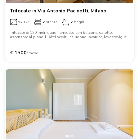
Trilocale in Via Antonio Pacinotti, Milano
120
㎡
2
stanze
2
bagni
Trilocale di 120 metri quadri arredato con balcone, salotto,
ascensore al piano 1. Altri servizi includono lavatrice, lavastoviglie,
aria condizionata, tv, forno, forno a microonde, letto matrimoniale,
armadio, scrivania.
€
1500
/ mese