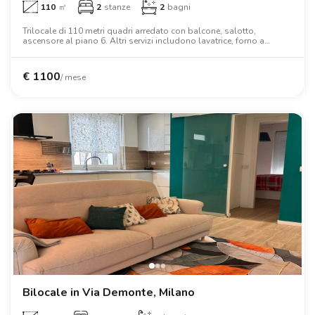
110
㎡
2
stanze
2
bagni
Trilocale di 110 metri quadri arredato con balcone, salotto,
ascensore al piano 6. Altri servizi includono lavatrice, forno a
microonde, letto matrimoniale, lavastoviglie, aria condizionata,
armadio, scrivania, tv, forno.
€
1100
/ mese
Bilocale in Via Demonte, Milano