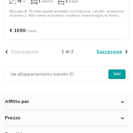
76
㎡
1
stanza
1
bagni
Bilocale di 76 metri quadri arredato con balcone, salotto, ascensore
al piano 2. Altri servizi includono lavatrice, lavastoviglie, tv, forno,
forno a microonde, letto matrimoniale, armadio, scrivania.
€
1090
/ mese
1 di 3
Precedente
Successiva
VAI
Affitto per
Donne
Prezzo
Uomini
300-500 €
Lavoratori