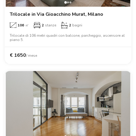
Trilocale in Via Gioacchino Murat, Milano
106
㎡
2
stanze
2
bagni
Trilocale di 106 metri quadri con balcone, parcheggio, ascensore al
piano 5.
€
1650
/ mese