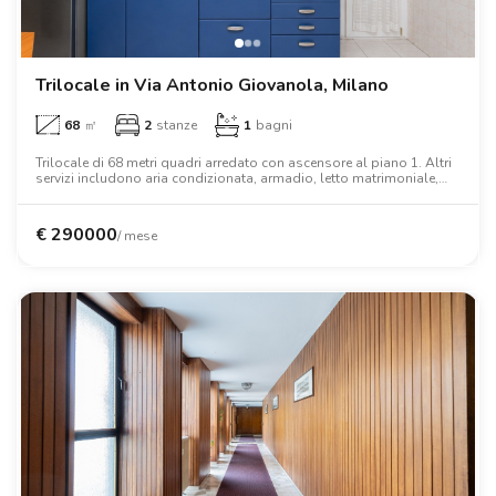
Trilocale in Via Antonio Giovanola, Milano
68
㎡
2
stanze
1
bagni
Trilocale di 68 metri quadri arredato con ascensore al piano 1. Altri
servizi includono aria condizionata, armadio, letto matrimoniale,
scrivania.
€
290000
/ mese