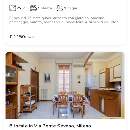
75
㎡
1
stanza
1
bagni
Bilocale di 75 metri quadri arredato con giardino, balcone,
parcheggio, salotto, ascensore al piano terra. Altri servizi includono
lavatrice, wifi, aria condizionata, tv, forno a microonde, letto
matrimoniale, armadio, scrivania.
€
1150
/ mese
Bilocale in Via Ponte Seveso, Milano