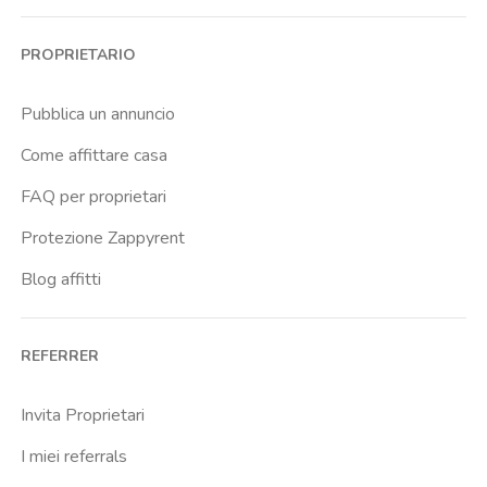
Bovisa
PROPRIETARIO
Brenta
Buenos Aires
Pubblica un annuncio
Buonarroti
Come affittare casa
Ca Granda
FAQ per proprietari
Cadore
Protezione Zappyrent
Cadorna Fn
Blog affitti
Caiazzo
Cairoli
REFERRER
Cascina Gobba
Cattolica
Invita Proprietari
Centrale Fs
I miei referrals
Centro Cardiologico Monzino