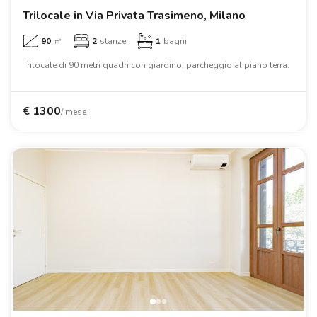
Trilocale in Via Privata Trasimeno, Milano
90
㎡
2
stanze
1
bagni
Trilocale di 90 metri quadri con giardino, parcheggio al piano terra.
€
1300
/ mese