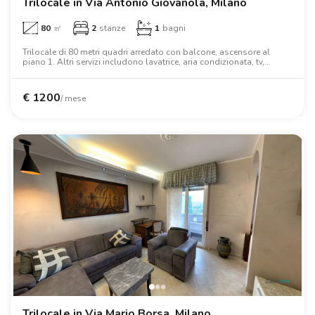
Trilocale in Via Antonio Giovanola, Milano
80
㎡
2
stanze
1
bagni
Trilocale di 80 metri quadri arredato con balcone, ascensore al
piano 1. Altri servizi includono lavatrice, aria condizionata, tv,
armadio, scrivania, forno a microonde, wifi.
€
1200
/ mese
Trilocale in Via Mario Borsa, Milano