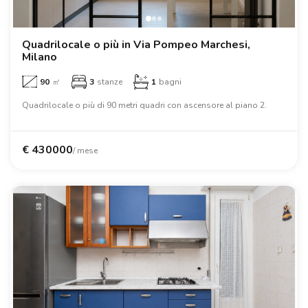
Ville
Ville
Ville
Ville
Ville
Ville
Ville
Ville
Ville
Ville
Ville
Firenze
Loft
Loft
Loft
Loft
Loft
Loft
Loft
Loft
Loft
Loft
Loft
Roma
Quadrilocale o più in Via Pompeo Marchesi,
Milano
Napoli
90
㎡
3
stanze
1
bagni
Catania
Quadrilocale o più di 90 metri quadri con ascensore al piano 2.
Padova
€
430000
/ mese