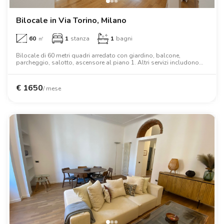
Bilocale in Via Torino, Milano
60
㎡
1
stanza
1
bagni
Bilocale di 60 metri quadri arredato con giardino, balcone,
parcheggio, salotto, ascensore al piano 1. Altri servizi includono
lavatrice, lavastoviglie, forno, armadio.
€
1650
/ mese