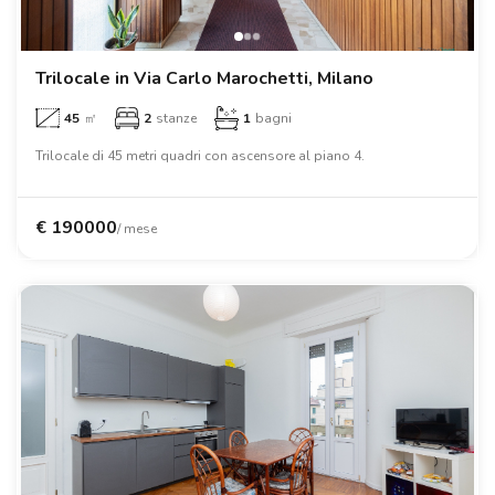
Trilocale in Via Carlo Marochetti, Milano
45
㎡
2
stanze
1
bagni
Trilocale di 45 metri quadri con ascensore al piano 4.
€
190000
/ mese