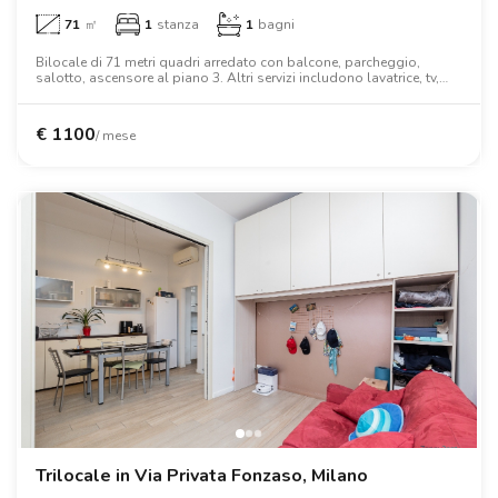
71
㎡
1
stanza
1
bagni
Bilocale di 71 metri quadri arredato con balcone, parcheggio,
salotto, ascensore al piano 3. Altri servizi includono lavatrice, tv,
forno a microonde, letto matrimoniale, aria condizionata.
€
1100
/ mese
Trilocale in Via Privata Fonzaso, Milano