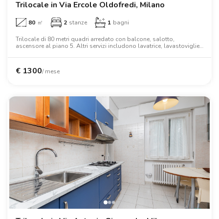
Trilocale in Via Ercole Oldofredi, Milano
80
㎡
2
stanze
1
bagni
Trilocale di 80 metri quadri arredato con balcone, salotto,
ascensore al piano 5. Altri servizi includono lavatrice, lavastoviglie,
aria condizionata, tv, forno, forno a microonde, letto matrimoniale,
armadio, scrivania.
€
1300
/ mese